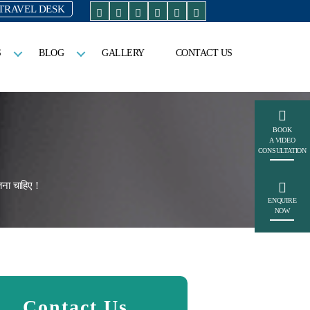
TRAVEL DESK
S
BLOG
GALLERY
CONTACT US
BOOK
A VIDEO
CONSULTATION
ना चाहिए !
ENQUIRE
NOW
Contact Us