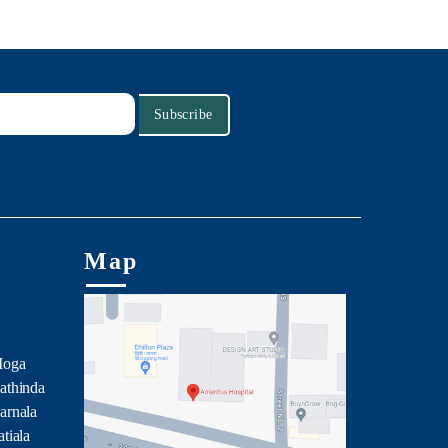
Subscribe
Map
Moga
athinda
arnala
tiala