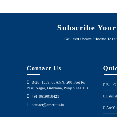
Subscribe Your
Get Latest Updates Subscribe To Ou
Contact Us
Qui
B-28, 1339, 86A/PN, 200 Feet Rd,
Bmi Ca
Passi Nagar, Ludhiana, Punjab 141013
+91-8619018421
Estima
contact@ameritus.in
Are Yo