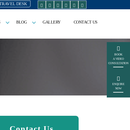
TRAVEL DESK
S
BLOG
GALLERY
CONTACT US
BOOK
A VIDEO
CONSULTATION
ENQUIRE
NOW
Contact Us