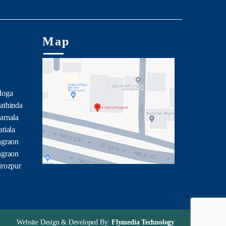
Map
Moga
athinda
arnala
tiala
agraon
agraon
irozpur
Website Design & Developed By:
Flymedia Technology