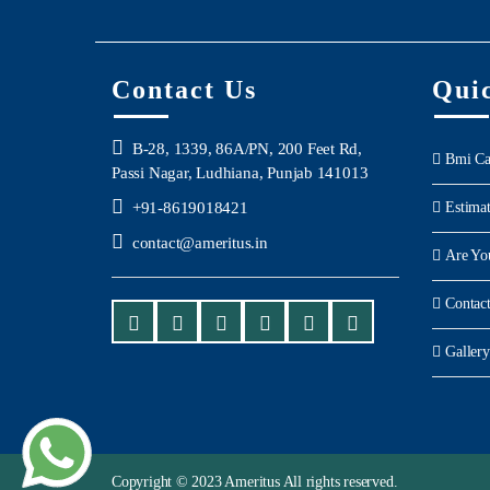
Contact Us
Qui
B-28, 1339, 86A/PN, 200 Feet Rd,
Bmi Ca
Passi Nagar, Ludhiana, Punjab 141013
+91-8619018421
Estima
contact@ameritus.in
Are Yo
Contac
Gallery
Copyright © 2023 Ameritus All rights reserved.